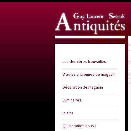
Guy Laurent Setruk Antiquités
Les dernières trouvailles
Vitrines anciennes de magasin
Décoration de magasin
Luminaires
In situ
Qui sommes nous ?