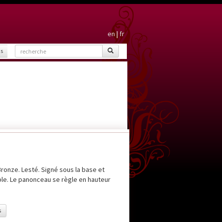
en
|
fr
is
onze. Lesté. Signé sous la base et
ible. Le panonceau se règle en hauteur
s